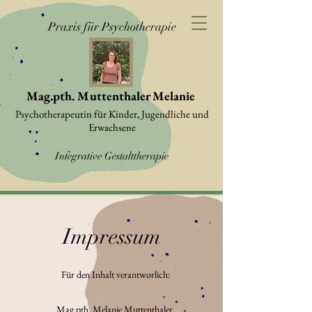
Praxis für Psychotherapie
Mag.pth. Muttenthaler Melanie
Psychotherapeutin für Kinder, Jugendliche und
Erwachsene
Integrative Gestalttherapie
Impressum
Für den Inhalt verantworlich:
Mag.pth. Melanie Muttenthaler