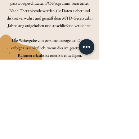
passwortgeschützten PC-Programm verarbeitet.
Nach Therapieende werden alle Daten sicher und
diskret verwahrt und gemäß dem MTD-Gesetz zehn
Jahre lang aufgehoben und anschließend vernichtet.
Die Weitergabe von personenbezogenen Daten
erfolgt ausschließlich, wenn dies im gesetzlichen
Rahmen erlaubt ist oder Sie einwilligen.
Google Maps wird verwendet, um den Standort der
Praxis anzuzeigen. Nähere Informationen über die
Datenverarbeitung durch Google können Sie den
Google-Datenschutzhinweisen entnehmen
0677/61078419