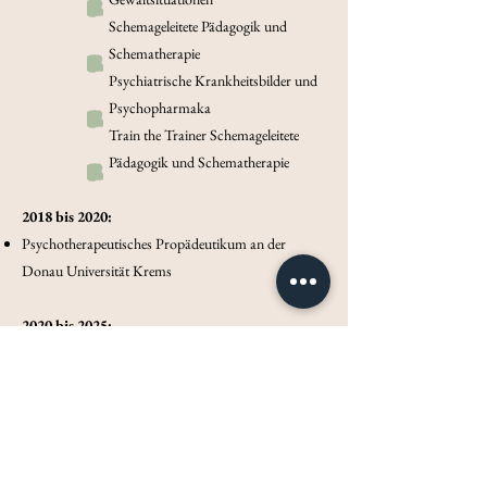
Schemageleitete Pädagogik und
Schematherapie
Psychiatrische Krankheitsbilder und
Psychopharmaka
Train the Trainer Schemageleitete
Pädagogik und Schematherapie
2018 bis 2020:
Psychotherapeutisches Propädeutikum an der
Donau Universität Krems
2020 bis 2025:
Studium der Psychotherapiewissenschaft an der
Sigmund Freud Universität Wien
Tätigkeit im Therapiezentrum Ybbs
Therapeutische Wohngruppe Transition Wien
Kinderpsychotherapeutische Gruppe (Psychodrama)